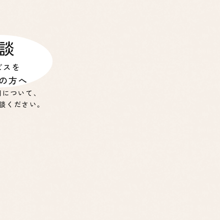
談
ビスを
の方へ
用について、
談ください。