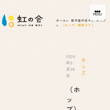
MENU
ホーム
虹の会の日々
ホップ
（ホップ）昭和カフェ
2026
ホ
年5
ッ
月28
プ
日
（ホ
ッ
プ）