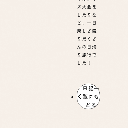
ズ大会を
したりな
ど、一日
楽しさ盛
りだくさ
んの日帰
り旅行で
した！
日記一
覧にも
どる