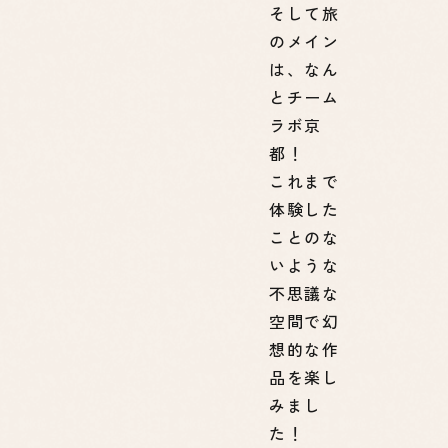
そして旅
のメイン
は、なん
とチーム
ラボ京
都！
これまで
体験した
ことのな
いような
不思議な
空間で幻
想的な作
品を楽し
みまし
た！