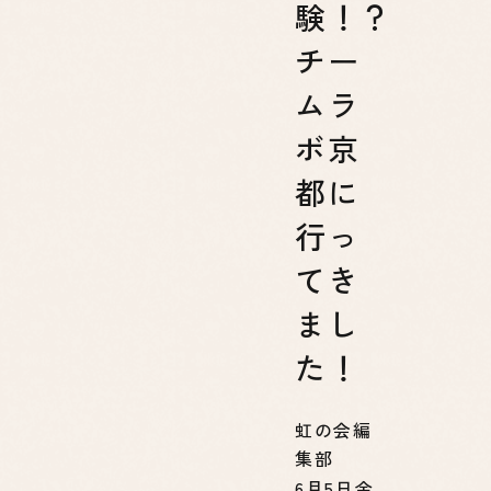
験！？
チー
ムラ
ボ京
都に
行っ
てき
まし
た！
虹の会編
集部
6月5日金